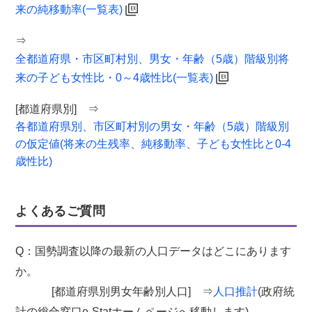
来の純移動率(一覧表)
⇒
全都道府県・市区町村別、男女・年齢（5歳）階級別将
来の子ども女性比・0～4歳性比(一覧表)
[都道府県別] ⇒
各都道府県別、市区町村別の男女・年齢（5歳）階級別
の仮定値(将来の生残率、純移動率、子ども女性比と0-4
歳性比)
よくあるご質問
Q：国勢調査以降の最新の人口データはどこにあります
か。
[都道府県別男女年齢別人口] ⇒
人口推計
(政府統
計の総合窓口e-Statホームページへ移動します)