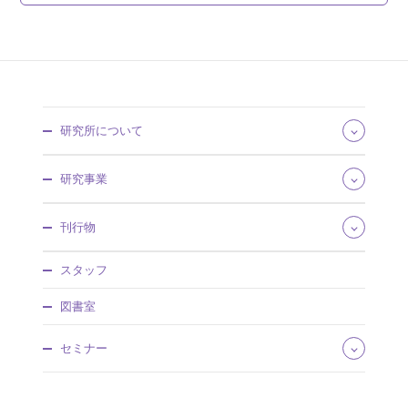
研究所について
所長あいさつ
研究事業
組織・所掌
事業概要
研究領域
刊行物
沿革・歴史館
将来推計人口・世帯数
採用情報
社会保障費用統計
社会保障研究
調達情報
スタッフ
社会保障・人口問題基本調査
人口問題研究
情報公開
人口統計資料集
調査研究報告資料
図書室
社人研パンフレット
日本版死亡データベース
人口問題研究資料
研究所年報
国民移転勘定（NTA）
所内研究報告
セミナー
アクセスマップ
研究プロジェクト
ワーキングペーパー
国際連携
厚生政策セミナー
ディスカッションペーパー
特別講演会