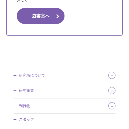
さい。
図書室へ
研究所について
所長あいさつ
研究事業
組織・所掌
事業概要
研究領域
刊行物
沿革・歴史館
将来推計人口・世帯数
採用情報
社会保障費用統計
社会保障研究
調達情報
スタッフ
社会保障・人口問題基本調査
人口問題研究
情報公開
人口統計資料集