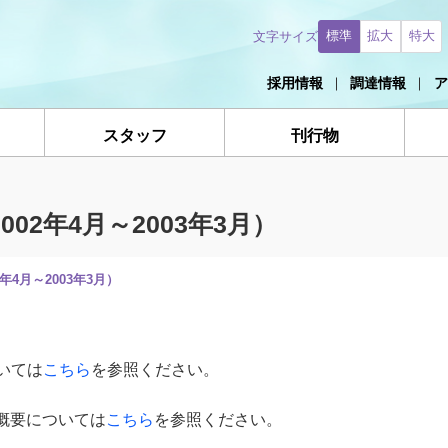
標準
拡大
特大
文字サイズ
採用情報
調達情報
ア
スタッフ
刊行物
02年4月～2003年3月）
年4月～2003年3月）
いては
こちら
を参照ください。
概要については
こちら
を参照ください。