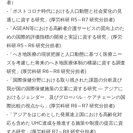
者）
-「ポストコロナ時代における人口動態と社会変化の見
通しに資する研究」(厚労科研 R5～R7 研究分担者)
-「ASEAN等における高齢者介護サービスの質向上のた
めの国際的評価指標の開発と実証に資する研究」(厚労
科研 R5～R6 研究分担者)
-「へき地医療の現状把握と人口動態に基づく医療ニー
ズを考慮した将来のへき地医療体制の構築に資する調査
研究」(厚労科研 R6～R8 研究分担者)
-「国際保健分野における取り残された課題の分析及び
我が国の国際保健施策の立案に資する研究 ― アジアに
おけるジェンダー、及びグローバル・ケアチェーンの国
際比較の視点から」(厚労科研 R6～R7 研究分担者)
-「アジアをはじめとした発展途上国における高齢化対
応も含めた UHC達成を推進する施策や制度の提言に資
する研究」(厚労科研 R7～R8 研究分担者)