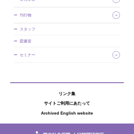
組織・所掌
事業概要
研究領域
刊行物
沿革・歴史館
将来推計人口・世帯数
採用情報
社会保障費用統計
社会保障研究
調達情報
スタッフ
社会保障・人口問題基本調査
人口問題研究
情報公開
人口統計資料集
調査研究報告資料
図書室
社人研パンフレット
日本版死亡データベース
人口問題研究資料
研究所年報
国民移転勘定（NTA）
所内研究報告
セミナー
アクセスマップ
研究プロジェクト
ワーキングペーパー
国際連携
厚生政策セミナー
ディスカッションペーパー
特別講演会
研究叢書
公開セミナー
過去の刊行物
社人研リポジトリ
リンク集
サイトご利用にあたって
Archived English website