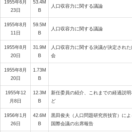
1955年6月
53.4M
人口収容力に関する議論
23日
B
1955年8月
59.5M
人口収容力に関する議論
11日
B
1955年8月
31.9M
人口収容力に関する決議が決定された
20日
B
会
1955年8月
1.73M
20日
B
1955年12
12.3M
新任委員の紹介、これまでの経過説明
月8日
B
ど
1956年1月
42.6M
黒田俊夫（人口問題研究所技官）によ
26日
B
国際会議の出席報告