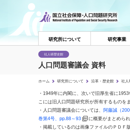
研究所について
研究事業
社人研歴史館
人口問題審議会 資料
ホーム
研究所について
沿革・歴史館
社人
・1949年に内閣に、次いで旧厚生省に19
こには旧人口問題研究所が所有するものを
・人口問題審議会については、
阿藤誠（20
巻第4号、pp.88～93
に概要がまとめら
・掲載しているのは画像ファイルのＰＤＦ版