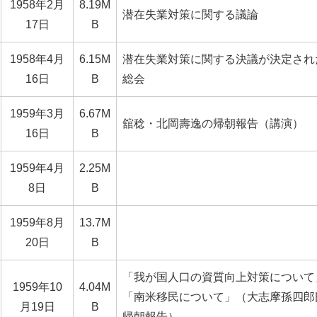
1958年2月
8.19M
潜在失業対策に関する議論
17日
B
1958年4月
6.15M
潜在失業対策に関する決議が決定され
16日
B
総会
1959年3月
6.67M
舘稔・北岡壽逸の帰朝報告（講演）
16日
B
1959年4月
2.25M
8日
B
1959年8月
13.7M
20日
B
「我が国人口の資質向上対策について
1959年10
4.04M
「南米移民について」（大志摩孫四郎
月19日
B
帰朝報告）