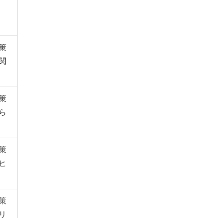
策
関
策
ら
策
ヒ
策
リ