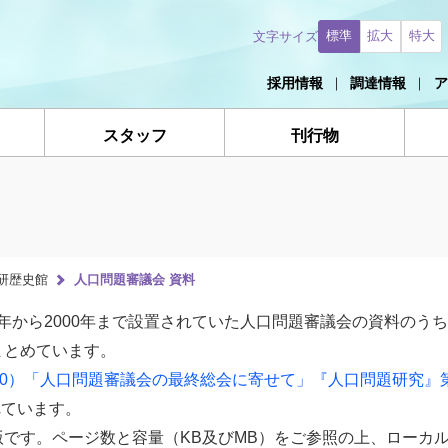
標準
拡大
特大
文字サイズ
採用情報
調達情報
ア
スタッフ
刊行物
研歴史館
人口問題審議会 資料
53年から2000年まで設置されていた人口問題審議会の資料のう
まとめています。
00）「人口問題審議会の最終総会に寄せて」『人口問題研究』第
れています。
です。ページ数と容量（KB及びMB）をご参照の上、ローカ