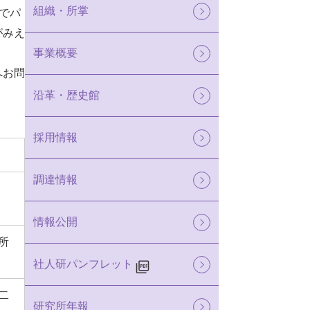
組織・所掌
でパ
がみえ
事業概要
へお問
沿革・歴史館
採用情報
調達情報
情報公開
所
社人研パンフレット
二
研究所年報