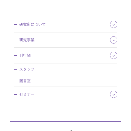
研究所について
所長あいさつ
研究事業
組織・所掌
事業概要
研究領域
刊行物
沿革・歴史館
将来推計人口・世帯数
採用情報
社会保障費用統計
社会保障研究
調達情報
スタッフ
社会保障・人口問題基本調査
人口問題研究
情報公開
人口統計資料集
調査研究報告資料
図書室
社人研パンフレット
日本版死亡データベース
人口問題研究資料
研究所年報
国民移転勘定（NTA）
所内研究報告
セミナー
アクセスマップ
研究プロジェクト
ワーキングペーパー
国際連携
厚生政策セミナー
ディスカッションペーパー
特別講演会
研究叢書
公開セミナー
過去の刊行物
社人研リポジトリ