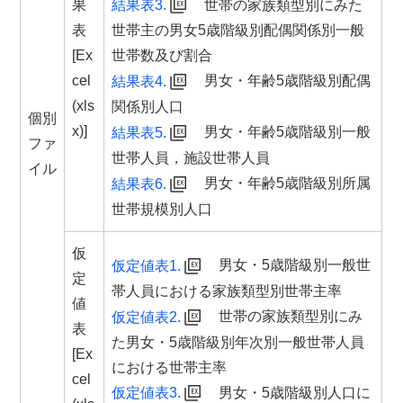
世帯の家族類型別にみた
果
結果表3.
表
世帯主の男女5歳階級別配偶関係別一般
[Ex
世帯数及び割合
cel
男女・年齢5歳階級別配偶
結果表4.
(xls
関係別人口
個別
x)]
男女・年齢5歳階級別一般
結果表5.
ファ
世帯人員，施設世帯人員
イル
男女・年齢5歳階級別所属
結果表6.
世帯規模別人口
仮
男女・5歳階級別一般世
仮定値表1.
定
帯人員における家族類型別世帯主率
値
世帯の家族類型別にみ
仮定値表2.
表
た男女・5歳階級別年次別一般世帯人員
[Ex
における世帯主率
cel
男女・5歳階級別人口に
仮定値表3.