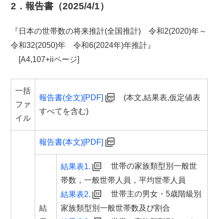
2．報告書（2025/4/1）
『日本の世帯数の将来推計(全国推計) 令和2(2020)年～
令和32(2050)年 令和6(2024年)年推計』
[A4,107+iiページ]
一括
報告書(全文)[PDF]
(本文,結果表,仮定値表
ファ
すべてを含む)
イル
報告書(本文)[PDF]
世帯の家族類型別一般世
結果表1.
帯数，一般世帯人員，平均世帯人員
世帯主の男女・5歳階級別
結果表2.
家族類型別一般世帯数及び割合
結