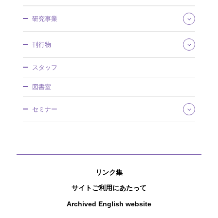
所長あいさつ
研究事業
組織・所掌
事業概要
研究領域
刊行物
沿革・歴史館
将来推計人口・世帯数
採用情報
社会保障費用統計
社会保障研究
調達情報
スタッフ
社会保障・人口問題基本調査
人口問題研究
情報公開
人口統計資料集
調査研究報告資料
図書室
社人研パンフレット
日本版死亡データベース
人口問題研究資料
研究所年報
国民移転勘定（NTA）
所内研究報告
セミナー
アクセスマップ
研究プロジェクト
ワーキングペーパー
国際連携
厚生政策セミナー
ディスカッションペーパー
特別講演会
研究叢書
公開セミナー
過去の刊行物
社人研リポジトリ
リンク集
サイトご利用にあたって
Archived English website