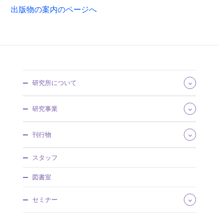
出版物の案内のページへ
研究所について
所長あいさつ
研究事業
組織・所掌
事業概要
研究領域
刊行物
沿革・歴史館
将来推計人口・世帯数
採用情報
社会保障費用統計
社会保障研究
調達情報
スタッフ
社会保障・人口問題基本調査
人口問題研究
情報公開
人口統計資料集
調査研究報告資料
図書室
社人研パンフレット
日本版死亡データベース
人口問題研究資料
研究所年報
国民移転勘定（NTA）
所内研究報告
セミナー
アクセスマップ
研究プロジェクト
ワーキングペーパー
国際連携
厚生政策セミナー