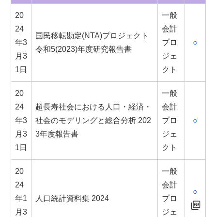
20
一般
24
会計
国民移転勘定(NTA)プロジェクト
年3
プロ
○
令和5(2023)年度研究報告書
月3
ジェ
1日
クト
20
一般
24
超長寿社会における人口・経済・
会計
年3
社会のモデリングと総合分析 202
プロ
○
月3
3年度報告書
ジェ
1日
クト
20
一般
24
会計
○
年1
人口統計資料集 2024
プロ
月3
ジェ