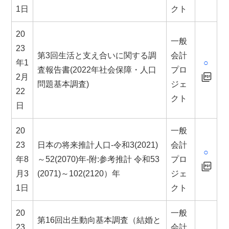
1日
クト
20
一般
23
第3回生活と支え合いに関する調
会計
年1
○
査報告書(2022年社会保障・人口
プロ
2月
問題基本調査)
ジェ
22
クト
日
20
一般
23
日本の将来推計人口-令和3(2021)
会計
○
年8
～52(2070)年-附:参考推計 令和53
プロ
月3
(2071)～102(2120）年
ジェ
1日
クト
20
一般
第16回出生動向基本調査（結婚と
23
会計