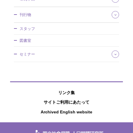
組織・所掌
事業概要
研究領域
刊行物
沿革・歴史館
将来推計人口・世帯数
採用情報
社会保障費用統計
社会保障研究
調達情報
スタッフ
社会保障・人口問題基本調査
人口問題研究
情報公開
人口統計資料集
調査研究報告資料
図書室
社人研パンフレット
日本版死亡データベース
人口問題研究資料
研究所年報
国民移転勘定（NTA）
所内研究報告
セミナー
アクセスマップ
研究プロジェクト
ワーキングペーパー
国際連携
厚生政策セミナー
ディスカッションペーパー
特別講演会
研究叢書
公開セミナー
過去の刊行物
社人研リポジトリ
リンク集
サイトご利用にあたって
Archived English website