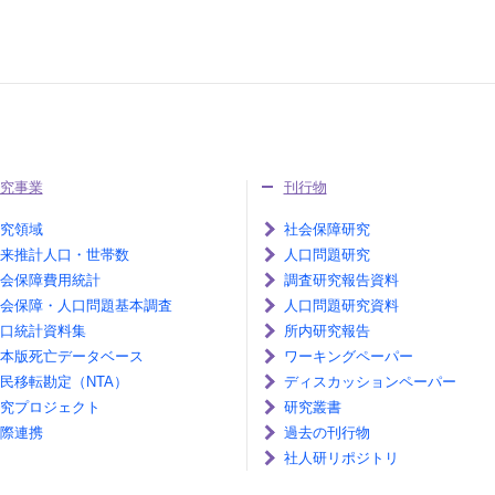
究事業
刊行物
究領域
社会保障研究
来推計人口・世帯数
人口問題研究
会保障費用統計
調査研究報告資料
会保障・人口問題基本調査
人口問題研究資料
口統計資料集
所内研究報告
本版死亡データベース
ワーキングペーパー
民移転勘定（NTA）
ディスカッションペーパー
究プロジェクト
研究叢書
際連携
過去の刊行物
社人研リポジトリ