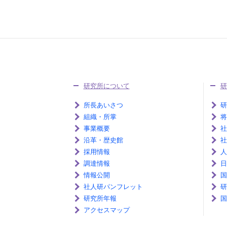
研究所について
研
所長あいさつ
研
組織・所掌
将
事業概要
社
沿革・歴史館
社
採用情報
人
調達情報
日
情報公開
国
社人研パンフレット
研
研究所年報
国
アクセスマップ