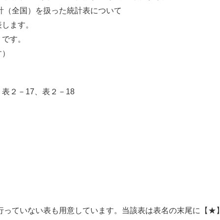
推計（全国）を扱った統計表について
表します。
りです。
す）
表２－17、表２－18
行っていない表も用意しています。当該表は表名の末尾に【★