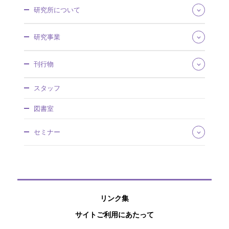
研究所について
所長あいさつ
研究事業
組織・所掌
事業概要
研究領域
刊行物
沿革・歴史館
将来推計人口・世帯数
採用情報
社会保障費用統計
社会保障研究
調達情報
スタッフ
社会保障・人口問題基本調査
人口問題研究
情報公開
人口統計資料集
調査研究報告資料
図書室
社人研パンフレット
日本版死亡データベース
人口問題研究資料
研究所年報
国民移転勘定（NTA）
所内研究報告
セミナー
アクセスマップ
研究プロジェクト
ワーキングペーパー
国際連携
厚生政策セミナー
ディスカッションペーパー
特別講演会
研究叢書
公開セミナー
過去の刊行物
社人研リポジトリ
リンク集
サイトご利用にあたって