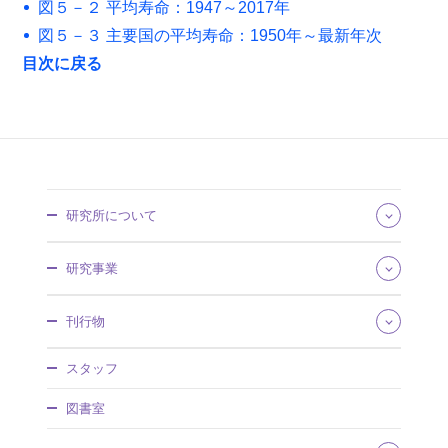
図５－２ 平均寿命：1947～2017年
図５－３ 主要国の平均寿命：1950年～最新年次
目次に戻る
研究所について
所長あいさつ
研究事業
組織・所掌
事業概要
研究領域
刊行物
沿革・歴史館
将来推計人口・世帯数
採用情報
社会保障費用統計
社会保障研究
調達情報
スタッフ
社会保障・人口問題基本調査
人口問題研究
情報公開
人口統計資料集
調査研究報告資料
図書室
社人研パンフレット
日本版死亡データベース
人口問題研究資料
研究所年報
国民移転勘定（NTA）