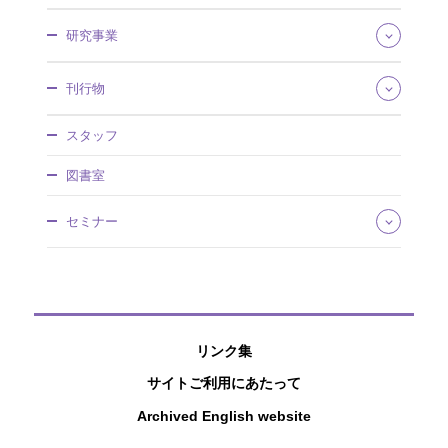
所長あいさつ
研究事業
組織・所掌
事業概要
研究領域
刊行物
沿革・歴史館
将来推計人口・世帯数
採用情報
社会保障費用統計
社会保障研究
調達情報
スタッフ
社会保障・人口問題基本調査
人口問題研究
情報公開
人口統計資料集
調査研究報告資料
図書室
社人研パンフレット
日本版死亡データベース
人口問題研究資料
研究所年報
国民移転勘定（NTA）
所内研究報告
セミナー
アクセスマップ
研究プロジェクト
ワーキングペーパー
国際連携
厚生政策セミナー
ディスカッションペーパー
特別講演会
研究叢書
公開セミナー
過去の刊行物
社人研リポジトリ
リンク集
サイトご利用にあたって
Archived English website