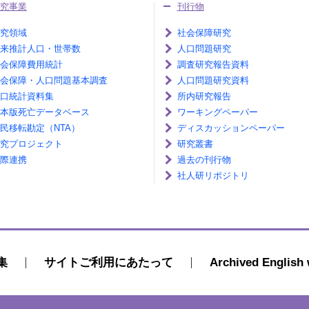
究事業
刊行物
究領域
社会保障研究
来推計人口・世帯数
人口問題研究
会保障費用統計
調査研究報告資料
会保障・人口問題基本調査
人口問題研究資料
口統計資料集
所内研究報告
本版死亡データベース
ワーキングペーパー
民移転勘定（NTA）
ディスカッションペーパー
究プロジェクト
研究叢書
際連携
過去の刊行物
社人研リポジトリ
集
サイトご利用にあたって
Archived English 