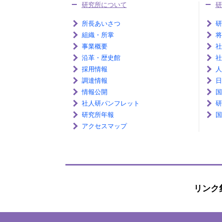
研究所について
研
所長あいさつ
研
組織・所掌
将
事業概要
社
沿革・歴史館
社
採用情報
人
調達情報
日
情報公開
国
社人研パンフレット
研
研究所年報
国
アクセスマップ
リンク