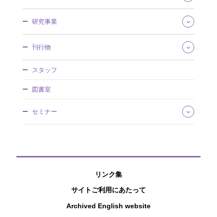
所長あいさつ
研究事業
組織・所掌
事業概要
研究領域
刊行物
沿革・歴史館
将来推計人口・世帯数
採用情報
社会保障費用統計
社会保障研究
調達情報
スタッフ
社会保障・人口問題基本調査
人口問題研究
情報公開
人口統計資料集
調査研究報告資料
図書室
社人研パンフレット
日本版死亡データベース
人口問題研究資料
研究所年報
国民移転勘定（NTA）
所内研究報告
セミナー
アクセスマップ
研究プロジェクト
ワーキングペーパー
国際連携
厚生政策セミナー
ディスカッションペーパー
特別講演会
研究叢書
公開セミナー
過去の刊行物
社人研リポジトリ
リンク集
サイトご利用にあたって
Archived English website