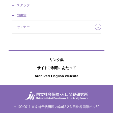
社会保障費用統計
社会保障研究
調達情報
スタッフ
社会保障・人口問題基本調査
人口問題研究
情報公開
人口統計資料集
調査研究報告資料
図書室
社人研パンフレット
日本版死亡データベース
人口問題研究資料
研究所年報
国民移転勘定（NTA）
所内研究報告
セミナー
アクセスマップ
研究プロジェクト
ワーキングペーパー
国際連携
厚生政策セミナー
ディスカッションペーパー
特別講演会
研究叢書
公開セミナー
過去の刊行物
社人研リポジトリ
リンク集
サイトご利用にあたって
Archived English website
〒100-0011 東京都千代田区内幸町2-2-3 日比谷国際ビル6F