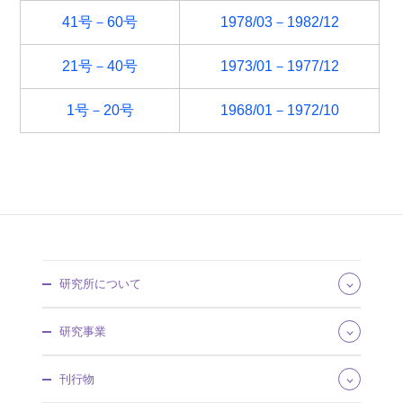
41号－60号
1978/03－1982/12
21号－40号
1973/01－1977/12
1号－20号
1968/01－1972/10
研究所について
所長あいさつ
研究事業
組織・所掌
事業概要
研究領域
刊行物
沿革・歴史館
将来推計人口・世帯数
採用情報