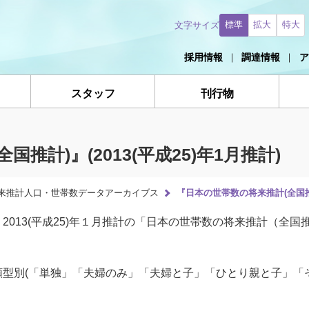
標準
拡大
特大
文字サイズ
採用情報
調達情報
ア
スタッフ
刊行物
推計)』(2013(平成25)年1月推計)
来推計人口・世帯数データアーカイブス
『日本の世帯数の将来推計(全国推計)
2013(平成25)年１月推計の「日本の世帯数の将来推計（全
型別(「単独」「夫婦のみ」「夫婦と子」「ひとり親と子」「