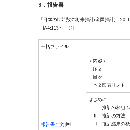
3．報告書
『日本の世帯数の将来推計(全国推計) 2010(平
[A4;113ページ]
一括ファイル
＜内容＞
序文
目次
本文図表リスト
はじめに
Ⅰ 推計の枠組み
Ⅱ 推計の方法
Ⅲ 推計結果の概
報告書全文