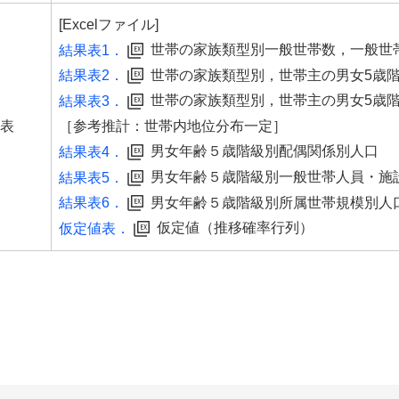
[Excelファイル]
世帯の家族類型別一般世帯数，一般世
結果表1．
世帯の家族類型別，世帯主の男女5歳
結果表2．
世帯の家族類型別，世帯主の男女5歳
結果表3．
表
［参考推計：世帯内地位分布一定］
男女年齢５歳階級別配偶関係別人口
結果表4．
男女年齢５歳階級別一般世帯人員・施
結果表5．
男女年齢５歳階級別所属世帯規模別人
結果表6．
仮定値（推移確率行列）
仮定値表．