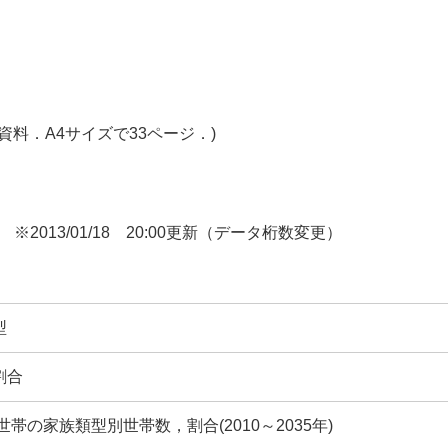
料．A4サイズで33ページ．)
※2013/01/18 20:00更新（データ桁数変更）
型
割合
帯の家族類型別世帯数，割合(2010～2035年)