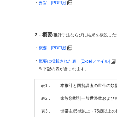
・
要旨 [PDF版]
2．概要
(推計手法ならびに結果を概説した資
・
概要 [PDF版]
・
概要に掲載された表 [Excelファイル]
※下記の表が含まれます。
表1．
本推計と国勢調査の世帯の類
表2．
家族類型別一般世帯数および
表3．
世帯主65歳以上・75歳以上の世