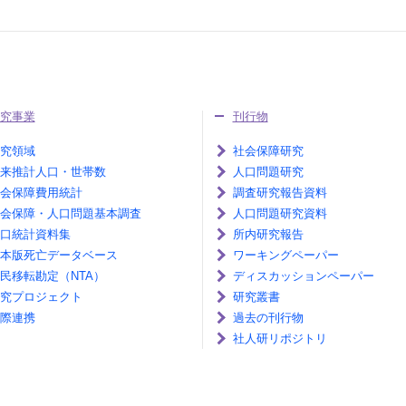
究事業
刊行物
究領域
社会保障研究
来推計人口・世帯数
人口問題研究
会保障費用統計
調査研究報告資料
会保障・人口問題基本調査
人口問題研究資料
口統計資料集
所内研究報告
本版死亡データベース
ワーキングペーパー
民移転勘定（NTA）
ディスカッションペーパー
究プロジェクト
研究叢書
際連携
過去の刊行物
社人研リポジトリ