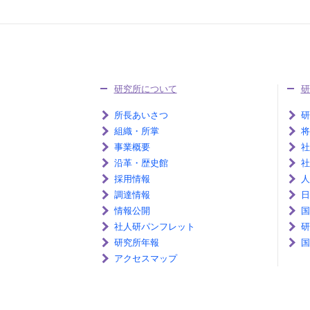
研究所について
研
所長あいさつ
研
組織・所掌
将
事業概要
社
沿革・歴史館
社
採用情報
人
調達情報
日
情報公開
国
社人研パンフレット
研
研究所年報
国
アクセスマップ