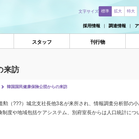
標準
拡大
特大
文字サイズ
採用情報
調達情報
ア
スタッフ
刊行物
の来訪
韓国国民健康保険公団からの来訪
金道勲（???）城北支社長他3名が来所され、情報調査分析部の
保険制度や地域包括ケアシステム、別府室長からは人口統計につ