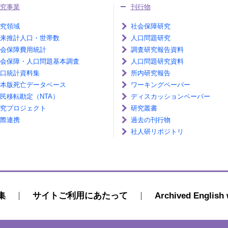
究事業
刊行物
究領域
社会保障研究
来推計人口・世帯数
人口問題研究
会保障費用統計
調査研究報告資料
会保障・人口問題基本調査
人口問題研究資料
口統計資料集
所内研究報告
本版死亡データベース
ワーキングペーパー
民移転勘定（NTA）
ディスカッションペーパー
究プロジェクト
研究叢書
際連携
過去の刊行物
社人研リポジトリ
集
サイトご利用にあたって
Archived English 