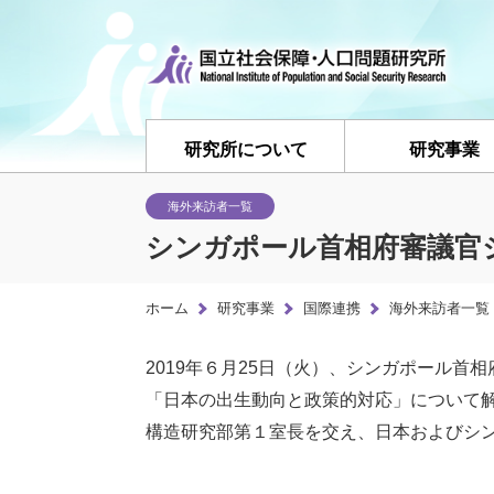
研究所について
研究事業
海外来訪者一覧
シンガポール首相府審議官
ホーム
研究事業
国際連携
海外来訪者一覧
2019年６月25日（火）、シンガポール
「日本の出生動向と政策的対応」について
構造研究部第１室長を交え、日本およびシ