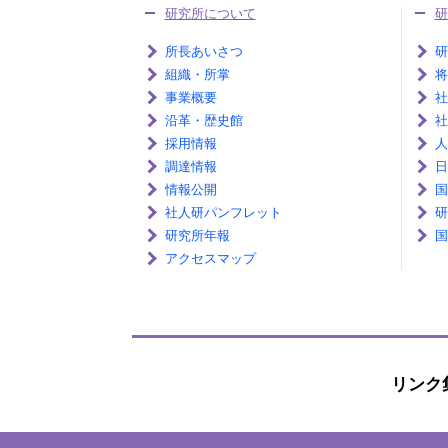
研究所について
研
所長あいさつ
研
組織・所掌
将
事業概要
社
沿革・歴史館
社
採用情報
人
調達情報
日
情報公開
国
社人研パンフレット
研
研究所年報
国
アクセスマップ
リンク