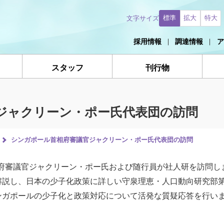
標準
拡大
特大
文字サイズ
採用情報
調達情報
ア
スタッフ
刊行物
ジャクリーン・ポー氏代表団の訪問
シンガポール首相府審議官ジャクリーン・ポー氏代表団の訪問
首相府審議官ジャクリーン・ポー氏および随行員が社人研を訪問
解説し、日本の少子化政策に詳しい守泉理恵・人口動向研究部
ンガポールの少子化と政策対応について活発な質疑応答を行い