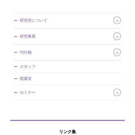
研究所について
所長あいさつ
研究事業
組織・所掌
事業概要
研究領域
刊行物
沿革・歴史館
将来推計人口・世帯数
採用情報
社会保障費用統計
社会保障研究
調達情報
スタッフ
社会保障・人口問題基本調査
人口問題研究
情報公開
人口統計資料集
調査研究報告資料
図書室
社人研パンフレット
日本版死亡データベース
人口問題研究資料
研究所年報
国民移転勘定（NTA）
所内研究報告
セミナー
アクセスマップ
研究プロジェクト
ワーキングペーパー
国際連携
厚生政策セミナー
ディスカッションペーパー
特別講演会
研究叢書
公開セミナー
過去の刊行物
社人研リポジトリ
リンク集