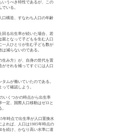
もいうべき特性であるが、この
んでいる。
人口構造、すなわち人口の年齢
上回る出生率が続いた場合、若
は親となって子どもを生む人口
に一人ひとりが生む子ども数が
数は減らないのである。
の生み方）が、自身の世代を置
造がそれを補ってすぐには人口
ンタムが働いていたのである。
よって確認しよう。
のいくつかの時点から出生率
率一定、国際人口移動はゼロと
る。
85年時点で出生率が人口置換水
よれば、人口は1985年時点の
加を続け、かなり高い水準に達