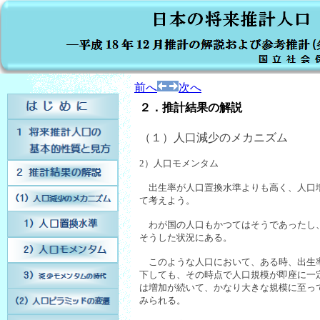
前へ
次へ
２．推計結果の解説
（１）人口減少のメカニズム
2）人口モメンタム
出生率が人口置換水準よりも高く、人口
て考えよう。
わが国の人口もかつてはそうであったし
そうした状況にある。
このような人口において、ある時、出生
下しても、その時点で人口規模が即座に一
は増加が続いて、かなり大きな規模に至っ
みられる。