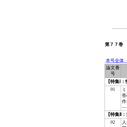
第７７巻
本号全体（
論文番
号
【特集Ⅰ
01
ミ
答
作
―
【特集Ⅱ
02
人