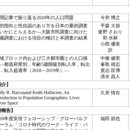
聞記事で振り返る2020年の人口問題
今井 博之
的指向と性自認のあり方を日本の量的調査
平森 大規
いかにとらえるか―大阪市民調査に向けた
釜野 さおり
備調査における項目の検討と本調査の結果
郭 水林
小西 優実
訳
域ブロック内および三大都市圏との人口移
中條 健実
―都道府県別，年齢5歳階級別転入率，転出
峯島 靖志
，転入超過率（2018～2019年）―
貴志 匡博
清水 昌人
紹介】
lly R. Barcusand Keith Halfacree, An
久井 情在
troduction to Population Geographies: Lives
ross Space
動報告】
020年度安倍フェローシップ・グローバルフ
福田 節也
ーラム「コロナ時代のワーク・ライフ・バ