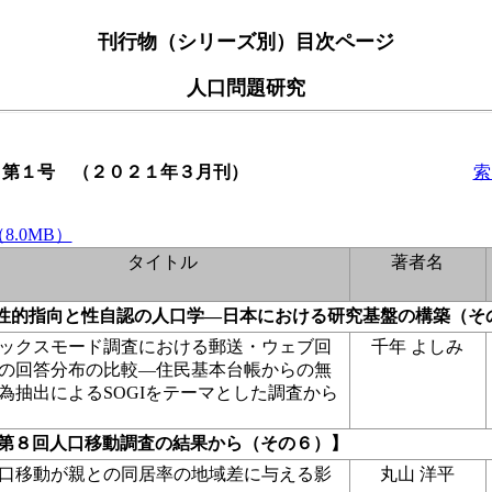
刊行物（シリーズ別）目次ページ
人口問題研究
 第１号 （２０２１年３月刊）
索
8.0MB）
タイトル
著者名
：性的指向と性自認の人口学―日本における研究基盤の構築（そ
ックスモード調査における郵送・ウェブ回
千年 よしみ
の回答分布の比較―住民基本台帳からの無
為抽出によるSOGIをテーマとした調査から
：第８回人口移動調査の結果から（その６）】
口移動が親との同居率の地域差に与える影
丸山 洋平