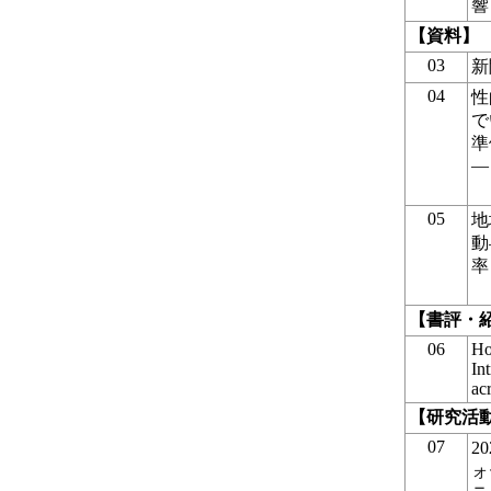
響
【資料】
03
新
04
性
で
準
―
05
地
動
率
【書評・
06
Ho
In
ac
【研究活
07
2
ォ