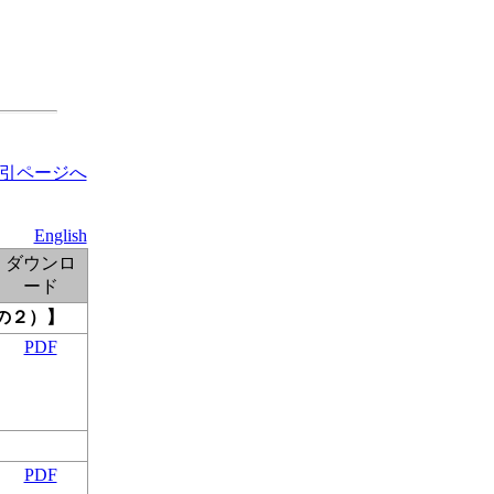
引ページへ
English
ダウンロ
ード
の２）】
PDF
PDF