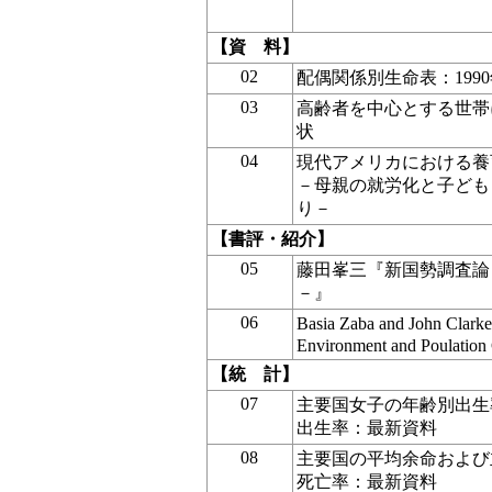
【資 料】
02
配偶関係別生命表：1990
03
高齢者を中心とする世帯
状
04
現代アメリカにおける養
－母親の就労化と子ども
り－
【書評・紹介】
05
藤田峯三『新国勢調査論
－』
06
Basia Zaba and John Cl
Environment and Poulation
【統 計】
07
主要国女子の年齢別出生
出生率：最新資料
08
主要国の平均余命および
死亡率：最新資料