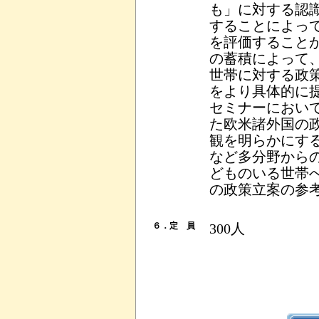
も」に対する認
することによっ
を評価すること
の蓄積によって
世帯に対する政
をより具体的に
セミナーにおい
た欧米諸外国の
観を明らかにす
など多分野から
どものいる世帯
の政策立案の参
６．定 員
300人