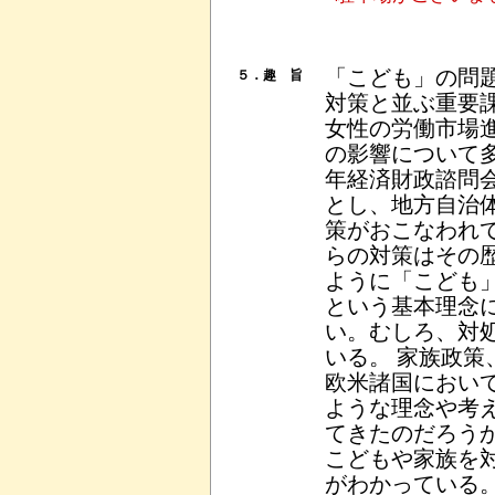
「こども」の問
５．趣 旨
対策と並ぶ重要
女性の労働市場
の影響について多
年経済財政諮問
とし、地方自治
策がおこなわれ
らの対策はその
ように「こども
という基本理念
い。むしろ、対
いる。 家族政
欧米諸国におい
ような理念や考
てきたのだろう
こどもや家族を
がわかっている