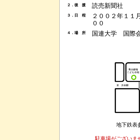
読売新聞社
２．後 援
２００２年１１
３．日 程
００
国連大学 国際会議
４．場 所
地下鉄表
駐車場がございま