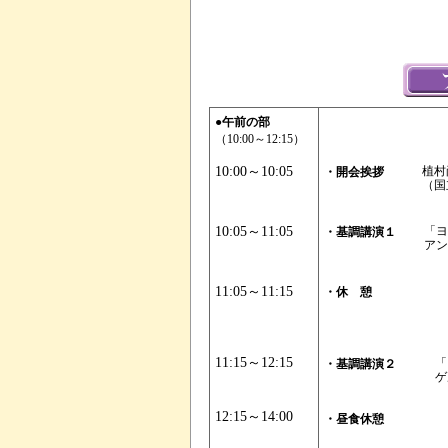
●午前の部
（10:00～12:15）
10:00～10:05
植村
・開会挨拶
（国
10:05～11:05
「ヨ
・基調講演１
アン
11:05～11:15
・休 憩
11:15～12:15
「
・基調講演２
ゲ
12:15～14:00
・昼食休憩