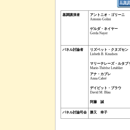
基調講演者
アントニオ・ゴリーニ
Antonio Golini
ゲルダ・ネイヤー
Gerda Nayer
パネル討論者
リズベット・クヌズセン
Lisbeth B. Knudsen
マリーテレーズ・ルタブ
Marie-Thérèse Letablier
アナ・カブレ
Anna Cabré
デイビット・ブラウ
David M. Blau
阿藤 誠
パネル討論司会
勝又 幸子