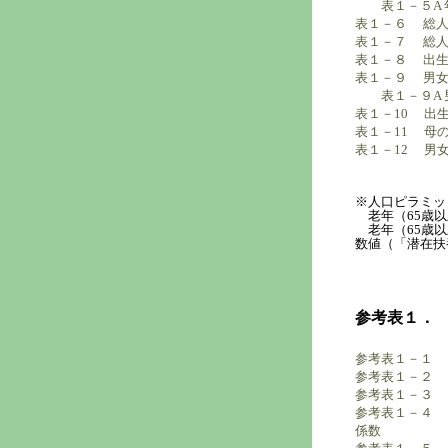
表１－５A
表１－６ 総人口
表１－７ 総人口
表１－８ 出生
表１－９ 男女
表１－９A
表１－10 出
表１－11 母
表１－12 男女
※人口ピラミッ
老年（65歳以
老年（65歳以
数値（「潜在扶
参考表１．
参考表１－１ 
参考表１－２ 総
参考表１－３ 総
参考表１－４ 
係数