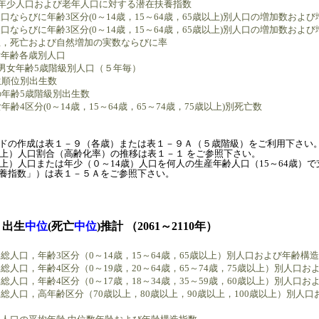
 年少人口および老年人口に対する潜在扶養指数
ならびに年齢3区分(0～14歳，15～64歳，65歳以上)別人口の増加数およ
ならびに年齢3区分(0～14歳，15～64歳，65歳以上)別人口の増加数およ
，死亡および自然増加の実数ならびに率
年齢各歳別人口
 男女年齢5歳階級別人口（５年毎）
生順位別出生数
の年齢5歳階級別出生数
年齢4区分(0～14歳，15～64歳，65～74歳，75歳以上)別死亡数
ドの作成は表１－９（各歳）または表１－９Ａ（５歳階級）をご利用下さい
上）人口割合（高齢化率）の推移は表１－１ をご参照下さい。
上）人口または年少（０～14歳）人口を何人の生産年齢人口（15～64歳）
養指数」）は表１－５Ａをご参照下さい。
 出生
中位
(死亡
中位
)推計 （2061～2110年）
総人口，年齢3区分（0～14歳，15～64歳，65歳以上）別人口および年齢構
人口，年齢4区分（0～19歳，20～64歳，65～74歳，75歳以上）別人口
人口，年齢4区分（0～17歳，18～34歳，35～59歳，60歳以上）別人口
総人口，高年齢区分（70歳以上，80歳以上，90歳以上，100歳以上）別人口