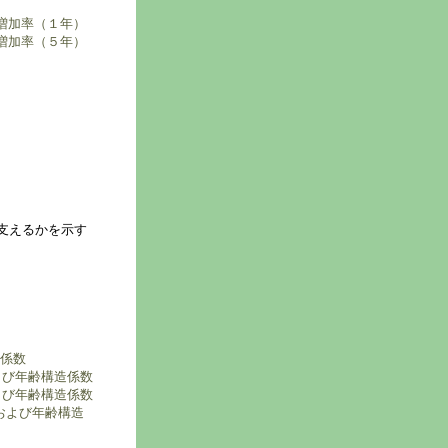
び増加率（１年）
び増加率（５年）
。
で支えるかを示す
造係数
および年齢構造係数
および年齢構造係数
および年齢構造