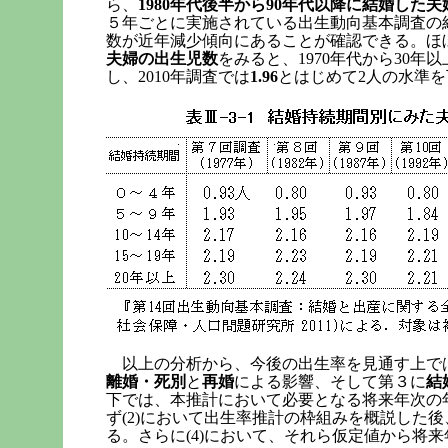
ら、
1980年代後半から90年代以降に結婚した夫
５年ごとに実施されている出生動向基本調査の
数が近年減少傾向にあることが確認できる。ほ
夫婦の出生児数
をみると、1970年代から30年以
し、2010年調査では
1.96
とはじめて2人の水準を
以上の分析から、今後の出生率を見通す上で
離婚・死別
と
再婚
による影響、そして第３に
結
下では、本推計において必要となる将来年次の
ず(2)において出生率推計の枠組みを概説した後
る。さらに(4)において、それら仮定値から将