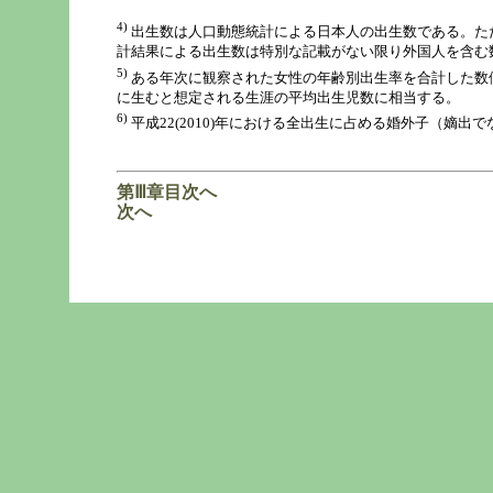
4)
出生数は人口動態統計による日本人の出生数である。た
計結果による出生数は特別な記載がない限り外国人を含む
5)
ある年次に観察された女性の年齢別出生率を合計した数
に生むと想定される生涯の平均出生児数に相当する。
6)
平成22(2010)年における全出生に占める婚外子（嫡出で
第Ⅲ章目次へ
次へ