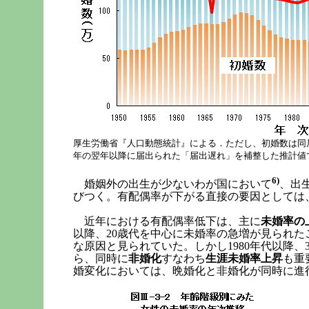
厚生労働省『人口動態統計』による．ただし、初婚数は同居
年の翌年以降に届出られた「届出遅れ」を補整した推計値
6)
婚姻外の出生が少ないわが国において
、出
びつく。有配偶率が下がる直接の要因としては
近年における有配偶率低下は、主に
未婚率の
以降、20歳代を中心に未婚率の急増が見られた
な原因と見られていた。しかし1980年代以降
ら、同時に
非婚化
すなわち
生涯未婚率上昇
も重
婚変化においては、晩婚化と非婚化が同時に進