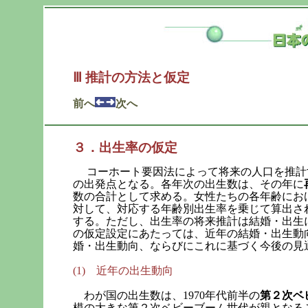
Ⅲ 推計の方法と仮定
前へ
次へ
３．出生率の仮定
コーホート要因法によって将来の人口を推計
の出発点となる。各年次の出生数は、その年に
数の合計として求める。女性たちの各年齢にお
対して、対応する年齢別出生率を乗じて算出さ
する。ただし、出生率の将来推計は結婚・出生
の仮定設定にあたっては、近年の結婚・出生動
婚・出生動向、ならびにこれに基づく今後の見
(1) 近年の出生動向
わが国の出生数は、1970年代前半の
第２次ベ
模の大きな第２次ベビーブーム世代が親となること