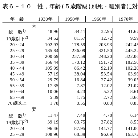
表６－１０ 性，年齢(５歳階級)別死・離別者に対す
年 齢
1930年
1950年
1960年
1970年
夫
1)
48.96
34.11
32.95
41.6
総 数
2)
34.52
81.57
12.72
9.5
19歳以下
20～24
102.93
178.59
203.93
242.4
25～29
185.84
236.09
321.50
445.2
30～34
200.69
237.59
248.20
322.0
35～39
166.44
170.12
151.72
182.5
40～44
105.99
86.42
92.19
102.2
45～49
57.19
38.04
53.54
63.9
50～54
29.79
16.84
27.42
39.0
55～59
17.35
7.87
12.02
21.0
60～64
10.06
4.23
5.22
8.6
65～69
5.39
1.75
2.72
3.6
70歳以上
1.78
0.55
0.83
0.8
妻
1)
11.47
7.49
4.78
6.1
総 数
2)
39.19
63.75
37.82
8.5
19歳以下
20～24
96.46
87.95
144.77
141.0
25～29
108.96
68.39
96.69
163.7