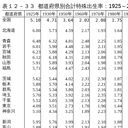
表１２－３３ 都道府県別合計特殊出生率：1925～2
都道府県
1925年
1930年
1950年
1960年
1970年
1980年
1
全国
5.10
4.71
3.64
2.02
2.08
1.75
北海道
6.00
5.73
4.59
2.17
1.93
1.64
青森
6.48
6.32
4.81
2.48
2.25
1.85
岩手
6.01
5.90
4.48
2.30
2.11
1.95
宮城
6.23
5.88
4.29
2.13
2.06
1.86
秋田
6.12
6.18
4.31
2.09
1.88
1.79
山形
5.91
5.89
3.93
2.04
1.98
1.93
福島
5.71
5.64
4.47
2.43
2.16
1.99
茨城
5.62
5.44
4.02
2.31
2.30
1.87
栃木
5.88
5.70
4.14
2.22
2.21
1.86
群馬
5.54
5.34
3.80
2.03
2.16
1.81
埼玉
5.70
5.33
3.92
2.16
2.35
1.73
千葉
5.52
5.05
3.59
2.13
2.28
1.74
東京
4.09
3.51
2.73
1.70
1.96
1.44
神奈川
5.10
4.34
3.25
1.89
2.23
1.70
新潟
5.95
5.76
3.99
2.13
2.10
1.88
富山
5.88
5.19
3.57
1.91
1.94
1.77