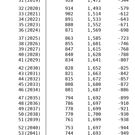
31
(2019)
928
1,472
-544
32
(2020)
914
1,493
-579
33
(2021)
902
1,514
-612
34
(2022)
891
1,533
-643
35
(2023)
880
1,552
-671
36
(2024)
871
1,569
-698
37
(2025)
863
1,585
-723
38
(2026)
855
1,601
-746
39
(2027)
847
1,615
-768
40
(2028)
840
1,628
-788
41
(2029)
834
1,641
-807
42
(2030)
828
1,652
-825
43
(2031)
821
1,663
-842
44
(2032)
815
1,672
-857
45
(2033)
808
1,680
-872
46
(2034)
801
1,687
-886
47
(2035)
794
1,692
-899
48
(2036)
786
1,697
-910
49
(2037)
778
1,699
-921
50
(2038)
770
1,700
-930
51
(2039)
761
1,699
-938
52
(2040)
753
1,697
-944
53
(2041)
744
1,693
-949