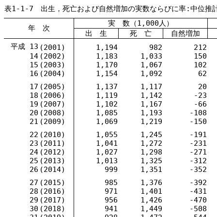
表1-1-7 出生，死亡および自然増加の実数ならびに率:中位推
実 数（1,000人）
年 次
出 生
死 亡
自然増加
平成 13
(2001)
1,194
982
212
14
(2002)
1,183
1,033
150
15
(2003)
1,170
1,067
102
16
(2004)
1,154
1,092
62
17
(2005)
1,137
1,117
20
18
(2006)
1,119
1,142
-23
19
(2007)
1,102
1,167
-66
20
(2008)
1,085
1,193
-108
21
(2009)
1,069
1,219
-150
22
(2010)
1,055
1,245
-191
23
(2011)
1,041
1,272
-231
24
(2012)
1,027
1,298
-271
25
(2013)
1,013
1,325
-312
26
(2014)
999
1,351
-352
27
(2015)
985
1,376
-392
28
(2016)
971
1,401
-431
29
(2017)
956
1,426
-470
30
(2018)
941
1,449
-508