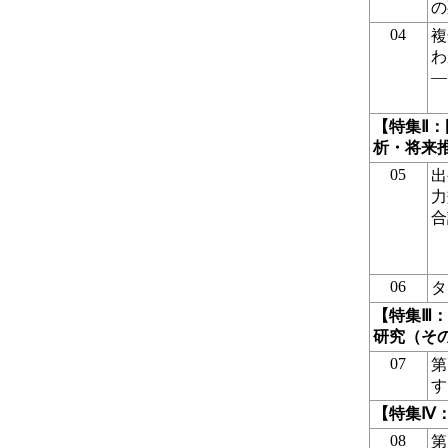
の
04
複
わ
―
【特集Ⅱ
析・将来
05
出
力
合
06
タ
【特集Ⅲ：
研究（そ
07
第
す
【特集Ⅳ
08
第