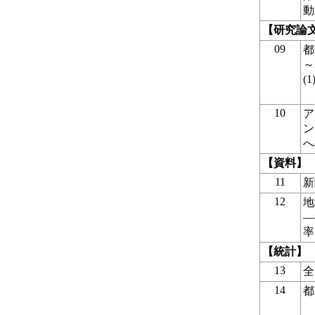
動
【研究論
09
都
～
(
10
ア
ン
へ
【資料】
11
新
12
地
―
率
【統計】
13
全
14
都