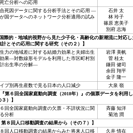
死亡分析への応用
合死因データに関する分析手法とその応用 ―
石井 太
が国データへのネットワーク分析適用の試み
林 玲子
篠原 恵美子
別府 志海
：国際的・地域的視野から見た少子化・高齢化の新潮流に対応し
推計とその応用に関する研究（その２）】
生力の地域差に対する結婚力効果と夫婦出生
岩澤 美帆
効果―対数線形モデルを利用した市区町村別
菅 桂太
計出生率の分解―
鎌田 健司
余田 翔平
金子 隆一
イプ別再生産数で見る日本の人口減少
大泉 嶺
『第６回全国家庭動向調査（2018年）』の個票データを利用し
の３）】
６回全国家庭動向調査の欠票・不詳状況に関
斉藤 知洋
る分析
菊池 潤
：第８回人口移動調査の結果から（その７）】
８回人口移動調査の結果からみた将来人口移
久井 情在