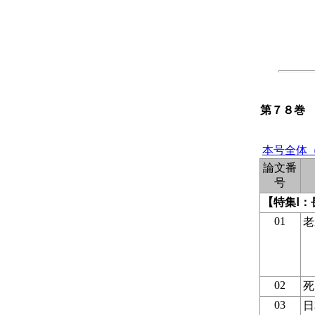
第７８巻
本号全体（2
論文番
号
【特集Ⅰ
01
老
02
死
03
日