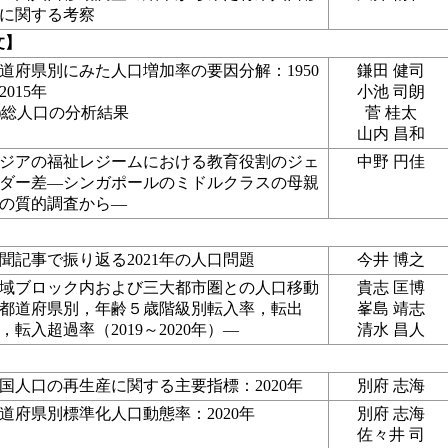
に関する考察
文】
道府県別にみた人口増加率の要因分解：1950
鎌田 健司
2015年
小池 司朗
1)総人口の分析結果
菅 桂太
山内 昌和
ジアの福祉レジームにおける教育役割のジェ
中野 円佳
ダー差―シンガポールのミドルクラスの母親
の質的調査から―
聞記事で振り返る2021年の人口問題
今井 博之
域ブロック内および三大都市圏との人口移動
貴志 匡博
都道府県別，年齢５歳階級別転入率，転出
峯島 靖志
，転入超過率（2019～2020年）―
清水 昌人
国人口の再生産に関する主要指標：2020年
別府 志海
道府県別標準化人口動態率：2020年
別府 志海
佐々井 司