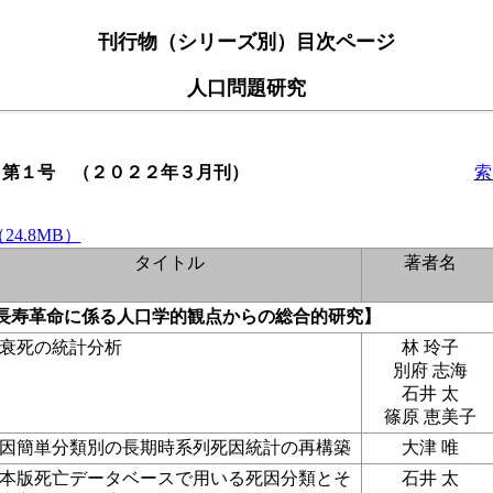
刊行物（シリーズ別）目次ページ
人口問題研究
 第１号 （２０２２年３月刊）
索
4.8MB）
タイトル
著者名
：長寿革命に係る人口学的観点からの総合的研究】
衰死の統計分析
林 玲子
別府 志海
石井 太
篠原 恵美子
因簡単分類別の長期時系列死因統計の再構築
大津 唯
本版死亡データベースで用いる死因分類とそ
石井 太