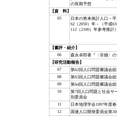
の長期予想
【資 料】
05
日本の将来推計人口－平成
62（2050）年－（平成63
112（2100）年参考推計
【書評・紹介】
06
森永卓郎著『〈非婚〉の
【研究活動報告】
07
第62回人口問題審議会総
08
第63回人口問題審議会総
09
第64回人口問題審議会総
10
第7回人口問題と社会サ
別委員会
11
日本地理学会1997年度
12
国連人口開発委員会第3