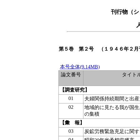
刊行物（シ
第５巻 第２号 （１９４６年２月
本号全体(9.14MB)
論文番号
タイト
【調査研究】
01
夫婦関係持続期間と出産
02
地域的に見たる我が国生
の集積
【彙 報】
03
炭鉱労務緊急充足に関す
04