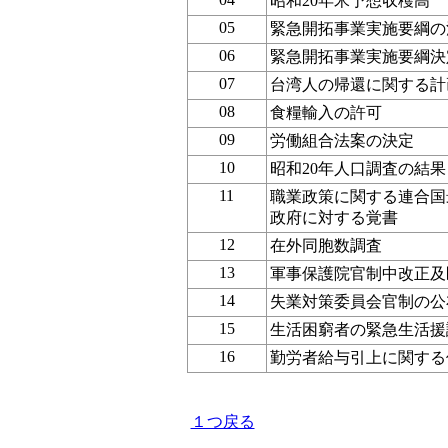
昭和20年米予想収穫高
05
緊急開拓事業実施要綱の
06
緊急開拓事業実施要綱決
07
台湾人の帰還に関する計
08
食糧輸入の許可
09
労働組合法案の決定
10
昭和20年人口調査の結果
11
職業政策に関する連合国
政府に対する覚書
12
在外同胞数調査
13
軍事保護院官制中改正及
14
失業対策委員会官制の公
15
生活困窮者の緊急生活援
16
勤労者給与引上に関する
１つ戻る