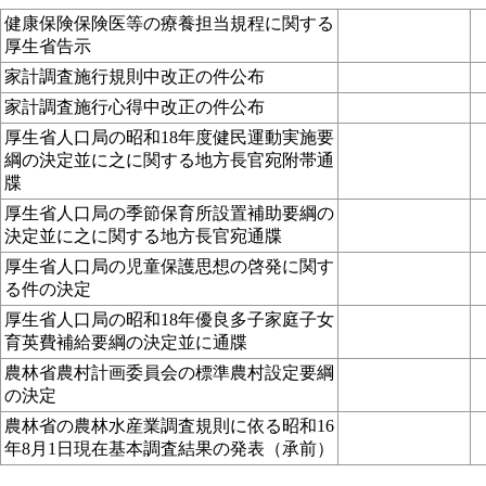
健康保険保険医等の療養担当規程に関する
厚生省告示
家計調査施行規則中改正の件公布
家計調査施行心得中改正の件公布
厚生省人口局の昭和18年度健民運動実施要
綱の決定並に之に関する地方長官宛附帯通
牒
厚生省人口局の季節保育所設置補助要綱の
決定並に之に関する地方長官宛通牒
厚生省人口局の児童保護思想の啓発に関す
る件の決定
厚生省人口局の昭和18年優良多子家庭子女
育英費補給要綱の決定並に通牒
農林省農村計画委員会の標準農村設定要綱
の決定
農林省の農林水産業調査規則に依る昭和16
年8月1日現在基本調査結果の発表（承前）