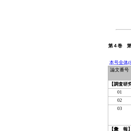
第４巻 
本号全体(8
論文番号
【調査研
01
02
03
【彙 報