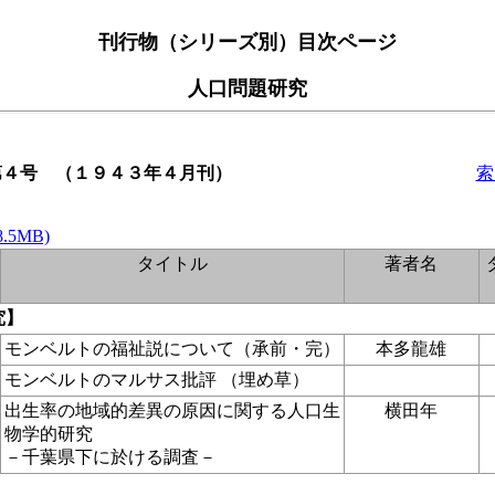
刊行物（シリーズ別）目次ページ
人口問題研究
第４号 （１９４３年４月刊）
索
.5MB)
タイトル
著者名
究】
モンベルトの福祉説について（承前・完）
本多龍雄
モンベルトのマルサス批評 （埋め草）
出生率の地域的差異の原因に関する人口生
横田年
物学的研究
－千葉県下に於ける調査－
】