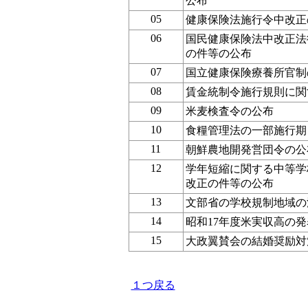
公布
05
健康保険法施行令中改正
06
国民健康保険法中改正法
の件等の公布
07
国立健康保険療養所官制
08
賃金統制令施行規則に関
09
米麦検査令の公布
10
食糧管理法の一部施行期
11
朝鮮農地開発営団令の公
12
学年短縮に関する中等学
改正の件等の公布
13
文部省の学校規制地域の
14
昭和17年度米実収高の発
15
大政翼賛会の結婚奨励対
１つ戻る