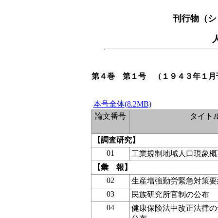
刊行物（シ
第４巻 第１号 （１９４３年１月
本号全体(8.2MB)
論文番号
タイト
【調査研究】
01
工業規制地域人口現象概
【彙 報】
02
生産増強勤労緊急対策要
03
民族研究所官制の公布
04
健康保険法中改正法律の